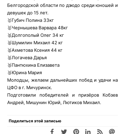
Белгородской области по дзюдо среди юношей и
девушек до 15 лет.
🥇Губич Полина 33кг
🥇Чернышева Варвара 48кг
🥈Долгополый Олег 34 кг
🥈Шумилин Михаил 42 кг
🥈Ахметова Ксения 44 кг
🥈Логачева Дарья
🥉Пантюхина Елизавета
🥉Юрина Мария
Молодцы, желаем дальнейших побед и удачи на
ЦФО в г. Мичуринск.
Подготовили победителей и призёров Кобзев
Андрей, Мишунин Юрий, Лютиков Михаил.
Поделиться этой записью